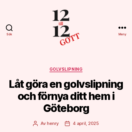
Sök
Meny
12till12gott.se
Kategorier
GOLVSLIPNING
Låt göra en golvslipning
och förnya ditt hem i
Göteborg
Av
henry
4 april, 2025
Inläggsförfattare
Inläggsdatum