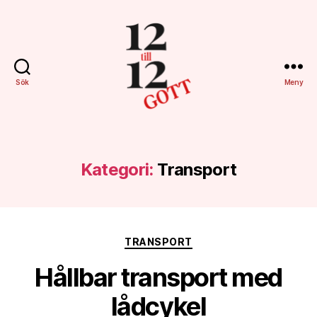
Sök
Meny
12till12gott.se
Kategori:
Transport
Kategorier
TRANSPORT
Hållbar transport med
lådcykel