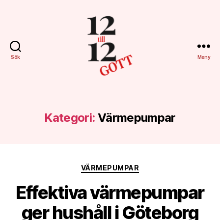
Sök
Meny
12till12gott.se
Kategori:
Värmepumpar
Kategorier
VÄRMEPUMPAR
Effektiva värmepumpar
ger hushåll i Göteborg