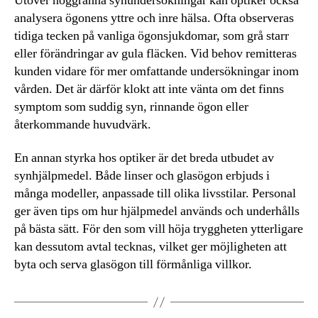
Utöver noggranna synundersökningar kan optiker också
analysera ögonens yttre och inre hälsa. Ofta observeras
tidiga tecken på vanliga ögonsjukdomar, som grå starr
eller förändringar av gula fläcken. Vid behov remitteras
kunden vidare för mer omfattande undersökningar inom
vården. Det är därför klokt att inte vänta om det finns
symptom som suddig syn, rinnande ögon eller
återkommande huvudvärk.
En annan styrka hos optiker är det breda utbudet av
synhjälpmedel. Både linser och glasögon erbjuds i
många modeller, anpassade till olika livsstilar. Personal
ger även tips om hur hjälpmedel används och underhålls
på bästa sätt. För den som vill höja tryggheten ytterligare
kan dessutom avtal tecknas, vilket ger möjligheten att
byta och serva glasögon till förmånliga villkor.