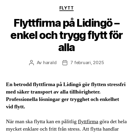
Kategorier
FLYTT
Flyttfirma på Lidingö –
enkel och trygg flytt för
alla
Av
harald
7 februari, 2025
Inläggsförfattare
Inläggsdatum
En betrodd flyttfirma på Lidingö gör flytten stressfri
med säker transport av alla tillhörigheter.
Professionella lösningar ger trygghet och enkelhet
vid flytt.
När man ska flytta kan en pålitlig
flyttfirma
göra det hela
mycket enklare och fritt från stress. Att flytta handlar