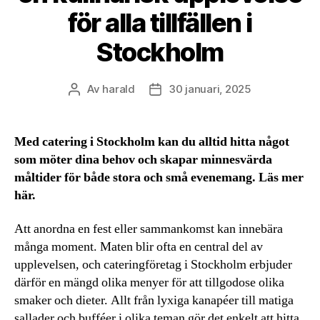
för alla tillfällen i
Stockholm
Av
harald
30 januari, 2025
Inläggsförfattare
Inläggsdatum
Med catering i Stockholm kan du alltid hitta något
som möter dina behov och skapar minnesvärda
måltider för både stora och små evenemang. Läs mer
här.
Att anordna en fest eller sammankomst kan innebära
många moment. Maten blir ofta en central del av
upplevelsen, och cateringföretag i Stockholm erbjuder
därför en mängd olika menyer för att tillgodose olika
smaker och dieter. Allt från lyxiga kanapéer till matiga
sallader och bufféer i olika teman gör det enkelt att hitta