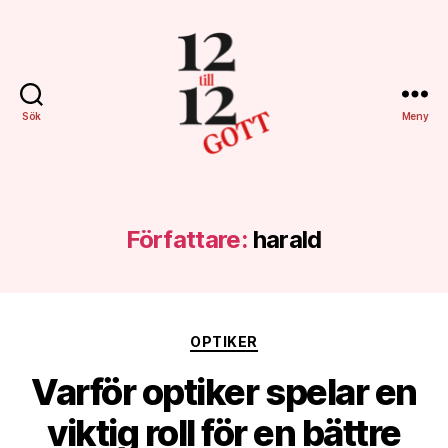
Sök
Meny
12till12gott.se
Författare:
harald
Kategorier
OPTIKER
Varför optiker spelar en
viktig roll för en bättre