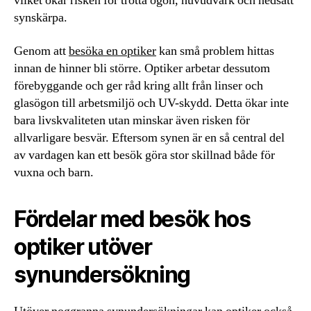
vilket ökar risken för trötta ögon, huvudvärk och nedsatt
synskärpa.
Genom att
besöka en optiker
kan små problem hittas
innan de hinner bli större. Optiker arbetar dessutom
förebyggande och ger råd kring allt från linser och
glasögon till arbetsmiljö och UV-skydd. Detta ökar inte
bara livskvaliteten utan minskar även risken för
allvarligare besvär. Eftersom synen är en så central del
av vardagen kan ett besök göra stor skillnad både för
vuxna och barn.
Fördelar med besök hos
optiker utöver
synundersökning